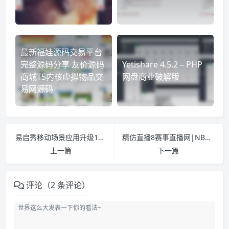
最新福娃源码交易平台
完整源码分享 友价源码
Yetishare 4.5.2 – PHP
商城T5内核虚拟物品交
网盘商业破解版
易网源码
易启秀移动场景应用升级1231，手机H5页面展示平台，新版UI，修复音乐按钮不显示
精仿直播8赛事直播网|NBA视频网|足球直播网|足球篮球视频录像整站源码 非常不错
上一篇
下一篇
评论（2 条评论）