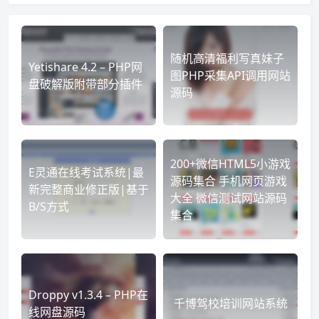
随机高清福利写真妹子
Yetishare 4.2 – PHP网
图PHP采集API调用网站
盘破解版附带部分插件
源码
200+微信HTML5小游戏
E灵通在线考试系统|最
源码集合 手机网页游戏
新完整商业修正版|基于
大全 微信测试网站源码
B/S方式
集合
Droppy v1.3.4 – PHP在
千博驾校培训网站系统
线网盘源码