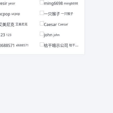
yesir
ming6698
ucpop
一只猴子
艾美尼克
Caesar
123
john
xl688571
枯干暗示公司