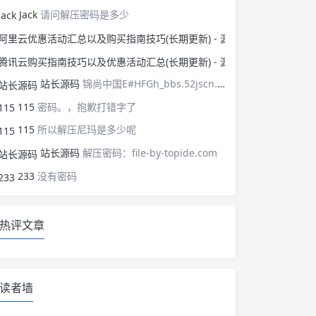
Jack
请问解压密码是多少
阿里云优惠活动汇总以
腾讯云购买指南技巧以
站长源码
锦尚中国E#HFGh_bbs.52jscn.comEYzhibo8
115
密码。，抱歉打错字了
115
所以解压尼玛是多少呢
站长源码
解压密码：file-by-topide.com
233
没有密码
热评文章
读者墙