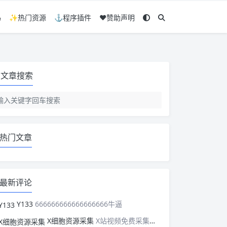
码
✨热门资源
⚓程序插件
❤️赞助声明
文章搜索
热门文章
最新评论
Y133
666666666666666666牛逼
X细胞资源采集
X站视频免费采集，可以适配此CMS，含免费模板。有需要的站长可以看看xxibaozyw.com