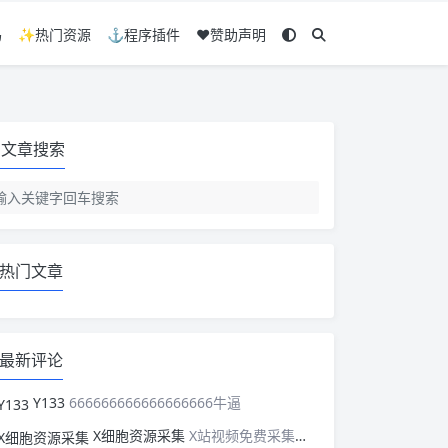
码
✨热门资源
⚓程序插件
❤️赞助声明
文章搜索
热门文章
最新评论
Y133
666666666666666666牛逼
X细胞资源采集
X站视频免费采集，可以适配此CMS，含免费模板。有需要的站长可以看看xxibaozyw.com