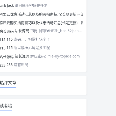
Jack
请问解压密码是多少
阿里云优惠活动汇总以
腾讯云购买指南技巧以
站长源码
锦尚中国E#HFGh_bbs.52jscn.comEYzhibo8
115
密码。，抱歉打错字了
115
所以解压尼玛是多少呢
站长源码
解压密码：file-by-topide.com
233
没有密码
热评文章
读者墙