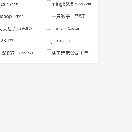
yesir
ming6698
ucpop
一只猴子
艾美尼克
Caesar
123
john
xl688571
枯干暗示公司