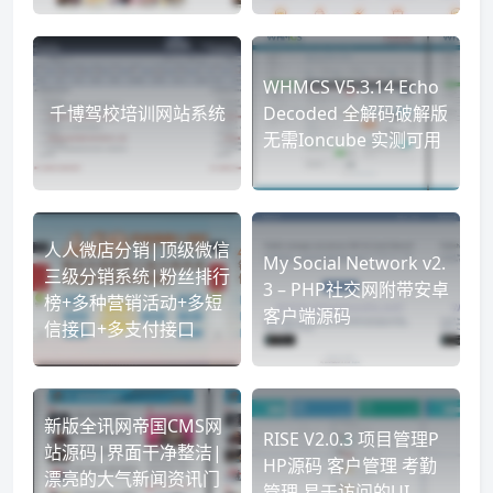
WHMCS V5.3.14 Echo
千博驾校培训网站系统
Decoded 全解码破解版
无需Ioncube 实测可用
人人微店分销|顶级微信
My Social Network v2.
三级分销系统|粉丝排行
3 – PHP社交网附带安卓
榜+多种营销活动+多短
客户端源码
信接口+多支付接口
新版全讯网帝国CMS网
RISE V2.0.3 项目管理P
站源码|界面干净整洁|
HP源码 客户管理 考勤
漂亮的大气新闻资讯门
管理 易于访问的UI