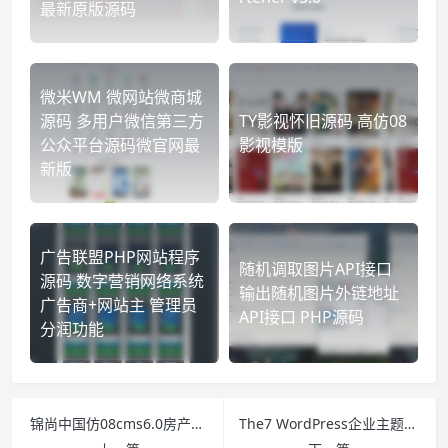
最新原版源码
微米WM 微网站微商城
源码 多用户微信第三方
TY影视怀旧源码 高仿08
公众平台源码微官网最
影视模版
新版
广告联盟PHP网站程序
随机调取图片API接口
源码 数字营销网络系统
输出随机图片外链地址
广告商+网站主 管理员
API接口 PHP源码
分润功能
锦尚中国仿08cms6.0房产门户网站风格 新版头部 含手机版/伪静态/微信/信息推送/沙盘
The7 WordPress企业主题 功能非常强大 The7主题3.1.1汉化版