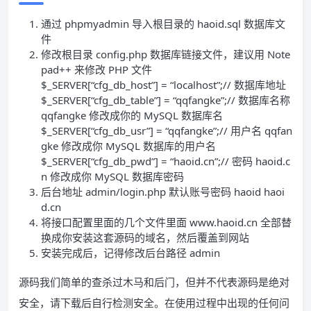
通过 phpmyadmin 导入根目录的 haoid.sql 数据库文
件
修改根目录 config.php 数据库链接文件，建议用 Note
pad++ 来修改 PHP 文件
$_SERVER[“cfg_db_host”] = “localhost”;// 数据库地址
$_SERVER[“cfg_db_table”] = “qqfangke”;// 数据库名称
qqfangke 修改成你的 MySQL 数据库名
$_SERVER[“cfg_db_usr”] = “qqfangke”;// 用户名 qqfan
gke 修改成你 MySQL 数据库的用户名
$_SERVER[“cfg_db_pwd”] = “haoid.cn”;// 密码 haoid.c
n 修改成你 MySQL 数据库密码
后台地址 admin/login.php 默认账号密码 haoid haoi
d.cn
将接口配置里面的几个文件里面 www.haoid.cn 全部替
换成你安装这套源码的域名，然后覆盖到网站
安装完成后，记得修改后台路径 admin
源码我们简单的查杀过木马和后门，但并不代表源码是绝对
安全，请下载后自行检测安全。在使用过程中出现的任何问