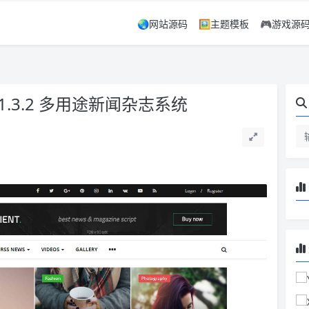
🌏网站源码
🖼️主题模板
🎮游戏源
 v1.3.2 多用途新闻杂志系统