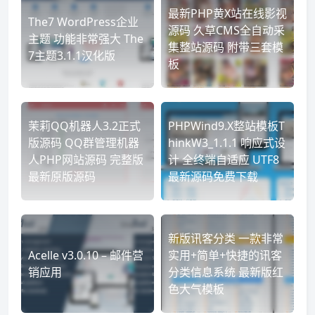
最新PHP黄X站在线影视
The7 WordPress企业
源码 久草CMS全自动采
主题 功能非常强大 The
集整站源码 附带三套模
7主题3.1.1汉化版
板
茉莉QQ机器人3.2正式
PHPWind9.X整站模板T
版源码 QQ群管理机器
hinkW3_1.1.1 响应式设
人PHP网站源码 完整版
计 全终端自适应 UTF8
最新原版源码
最新源码免费下载
新版讯客分类 一款非常
Acelle v3.0.10 – 邮件营
实用+简单+快捷的讯客
销应用
分类信息系统 最新版红
色大气模板