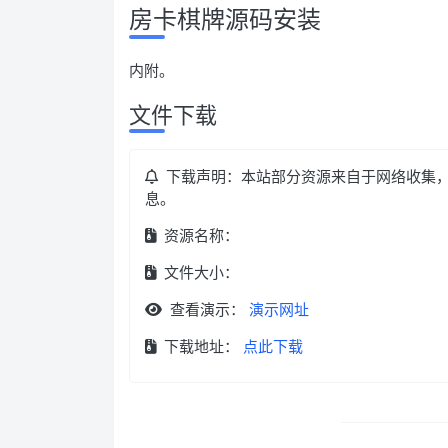
房卡棋牌源码安装
内附。
文件下载
下载声明：本站部分资源来自于网络收集
息。
资源名称：
文件大小：
查看演示：
演示网址
下载地址：
点此下载