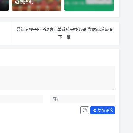
透视控制
最新阿狸子PHP微信订单系统完整源码 微信商城源码
下一篇
发布评论