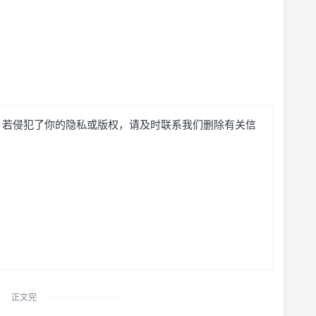
，若侵犯了你的隐私或版权，请及时联系我们删除有关信
正文完