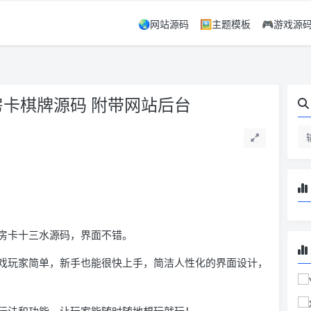
🌏网站源码
🖼️主题模板
🎮游戏源
房卡棋牌源码 附带网站后台
房卡十三水源码，界面不错。
戏玩家简单，新手也能很快上手，简洁人性化的界面设计，