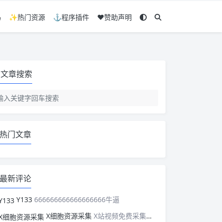
码
✨热门资源
⚓程序插件
❤️赞助声明
文章搜索
热门文章
最新评论
Y133
666666666666666666牛逼
X细胞资源采集
X站视频免费采集，可以适配此CMS，含免费模板。有需要的站长可以看看xxibaozyw.com