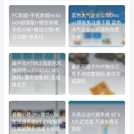
PC商城+手机商城(ecto
蓝色大气企业公司Disc
uch超强版)+微信商城
uz模板免注册下载 蓝色
手机分销+微信分销+积
大气企业公司源码免费
分功能+多支付
分享
扁平化HTML5浅蓝色风
最新阿狸子PHP微信订
格网络公司DEDECMS
单系统完整源码 微信商
源码|瀑布流案例|生成
城源码
静态页
最新小猪cms微信o2o
天高云淡代刷系统 SE V
生活通系统V1.23破解版
1.0 正式版 开源免费无
完美破解无暗链无加密
授权