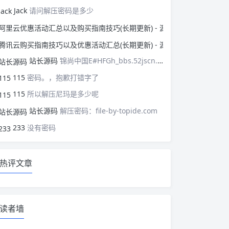
Jack
请问解压密码是多少
阿里云优惠活动汇总以
腾讯云购买指南技巧以
站长源码
锦尚中国E#HFGh_bbs.52jscn.comEYzhibo8
115
密码。，抱歉打错字了
115
所以解压尼玛是多少呢
站长源码
解压密码：file-by-topide.com
233
没有密码
热评文章
读者墙