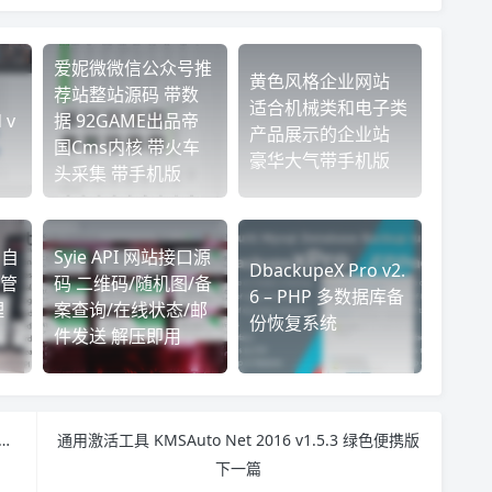
爱妮微微信公众号推
黄色风格企业网站
荐站整站源码 带数
适合机械类和电子类
 v
据 92GAME出品帝
产品展示的企业站
国Cms内核 带火车
豪华大气带手机版
头采集 带手机版
– 自
Syie API 网站接口源
DbackupeX Pro v2.
管
码 二维码/随机图/备
6 – PHP 多数据库备
理
案查询/在线状态/邮
份恢复系统
件发送 解压即用
床源码 对接新浪接口 图片CDN加速 免费无限制
通用激活工具 KMSAuto Net 2016 v1.5.3 绿色便携版
下一篇