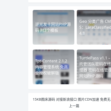
Geo 分类广告 CM
逆光发卡网站PHP源
S：LaraClassified
码 附3个模板
4.8
TurtlePass v1.1 
Tpt-Content 2.1.2
托管团队密码在线
内容管理系统 免商
理器 密码在线管
业授权破解版
网站PHP源码
15KB图
上一篇