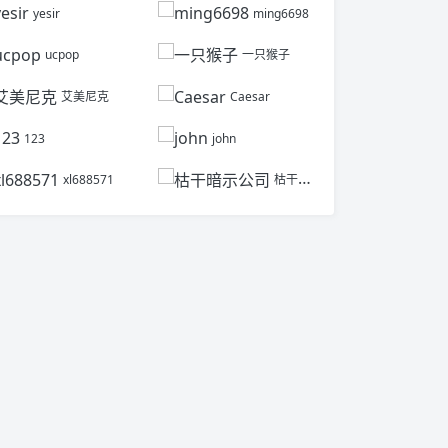
yesir
ming6698
ucpop
一只猴子
艾美尼克
Caesar
123
john
xl688571
枯干暗示公司