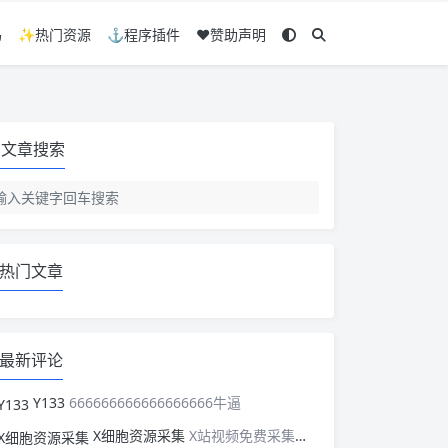
码
✨热门资源
⚓程序插件
❤️赞助声明
文章搜索
热门文章
最新评论
Y133
666666666666666666牛逼
X细胞资源采集
X站视频免费采集，可以适配此CMS，含免费模板。有需要的站长可以看看xxibaozyw.com