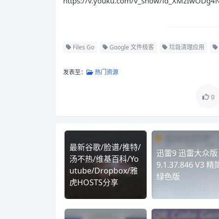
https://v.youku.com/v_show/id_XMzIwODg4
Files Go
Google 文件极客
垃圾清理应用
发表至：
热门资源
0
最新谷歌/脸谱/推特/
迅雷9 迅雷大众版 
汤不热/维基百科/Yo
9.1.37.846 V3 精
utube/Dropbox/雅
绿色版
虎HOSTS分享