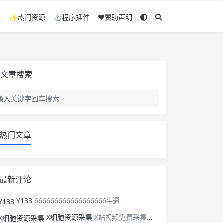
码
✨热门资源
⚓程序插件
❤️赞助声明
文章搜索
热门文章
最新评论
Y133
666666666666666666牛逼
X细胞资源采集
X站视频免费采集，可以适配此CMS，含免费模板。有需要的站长可以看看xxibaozyw.com