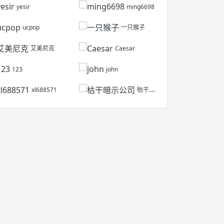
yesir
ming6698
ucpop
一只猴子
艾美尼克
Caesar
123
john
xl688571
枯干暗示公司