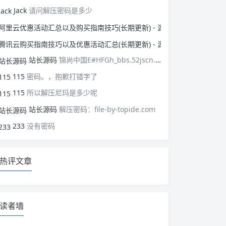
Jack
请问解压密码是多少
阿里云优惠活动汇总以
腾讯云购买指南技巧以
站长源码
锦尚中国E#HFGh_bbs.52jscn.comEYzhibo8
115
密码。，抱歉打错字了
115
所以解压尼玛是多少呢
站长源码
解压密码：file-by-topide.com
233
没有密码
热评文章
读者墙