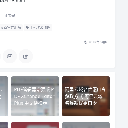
NzU4NA.html
正文完
安卓官方出品
手机垃圾清理
2018年6月8日
v
PDF编辑器增强版 P
阿里云域名优惠口令
简
DF-XChange Editor
获取方式 阿里云域
Plus 中文便携版
名最新优惠口令