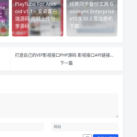
PlayTube For Andr
经典同步备份工具 G
ne
oid v1.1 – 安卓客户
oodsync Enterprise
二
端源码 视频上传分
v10.9.30.3 及注册机
用
享源码
下载
打造自己的VIP影视接口PHP源码 影视接口API链接源码
下一篇