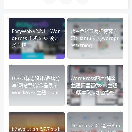
EasyWeb v2.2.1 – Wor
蓝白色经典两栏博客主
dPress 主机 SEO 设计
题：lantu 支持wordpr
类主题
ess/zblog
LOGO标志设计/品牌分
WordPress图片/博客
享/网站导航/作品展示
主题:阿里百秀XIU主题
WordPress主题：Tao
4.0版本取消加密授权
Decima v2.0 – 基于Boo
b2evolution 6.7.7 stab