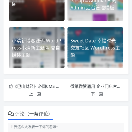
tstrap 4 Angular 5 的
le
Admin 后台管理模板
小清新博客源码 WordP
Sweet Date 幸福时光
ress小清新主题 初夏自
交友社区 WordPress主
媒体主题
题
仿《巴山财经》帝国CMS 火车头采集 附带手机版 价值600元
微擎微赞通用 企业门店官网DIY制作 V1.2.1 后台模块附带前端微信小程序
上一篇
下一篇
评论（一条评论）