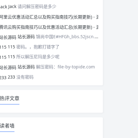
Jack
请问解压密码是多少
阿里云优惠活动汇总以
腾讯云购买指南技巧以
站长源码
锦尚中国E#HFGh_bbs.52jscn.comEYzhibo8
115
密码。，抱歉打错字了
115
所以解压尼玛是多少呢
站长源码
解压密码：file-by-topide.com
233
没有密码
热评文章
读者墙