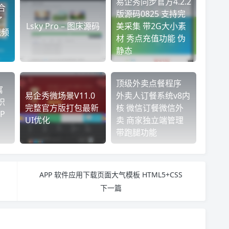
易企秀同步官方4.2.2
综合
版源码0825 支持完
了
Lsky Pro – 图床源码
美采集 带2G大小素
视频
材 秀点充值功能 伪
静态
顶级外卖点餐程序
寓
易企秀微场景V11.0
外卖人订餐系统v8内
织
完整官方版打包最新
核 微信订餐微信外
P
UI优化
卖 商家独立端管理
带跑腿功能
APP 软件应用下载页面大气模板 HTML5+CSS
下一篇