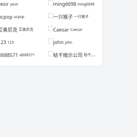
yesir
ming6698
ucpop
一只猴子
艾美尼克
Caesar
123
john
xl688571
枯干暗示公司