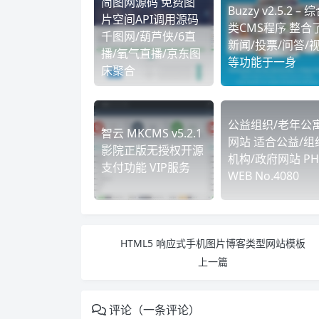
简图网源码 免费图
Buzzy v2.5.2 – 
片空间API调用源码
类CMS程序 整合
千图网/葫芦侠/6直
新闻/投票/问答/
播/氧气直播/京东图
等功能于一身
床聚合
公益组织/老年公
智云 MKCMS v5.2.1
网站 适合公益/组
影院正版无授权开源
机构/政府网站 PH
支付功能 VIP服务
WEB No.4080
HTML5 响应式手机图片博客类型网站模板
上一篇
评论（一条评论）