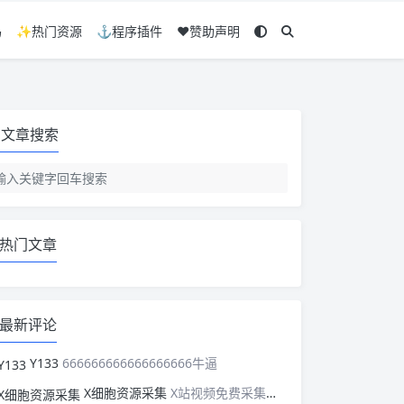
码
✨热门资源
⚓程序插件
❤️赞助声明
文章搜索
热门文章
最新评论
Y133
666666666666666666牛逼
X细胞资源采集
X站视频免费采集，可以适配此CMS，含免费模板。有需要的站长可以看看xxibaozyw.com