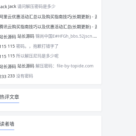
Jack
请问解压密码是多少
阿里云优惠活动汇总以
腾讯云购买指南技巧以
站长源码
锦尚中国E#HFGh_bbs.52jscn.comEYzhibo8
115
密码。，抱歉打错字了
115
所以解压尼玛是多少呢
站长源码
解压密码：file-by-topide.com
233
没有密码
热评文章
读者墙