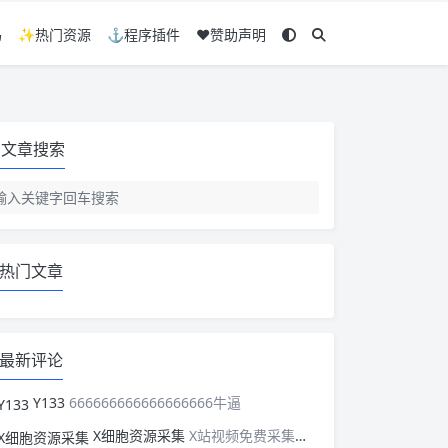
码
✨热门资源
⚓程序插件
❤️赞助声明
文章搜索
热门文章
最新评论
Y133
666666666666666666牛逼
X细胞资源采集
X站视频免费采集，可以适配此CMS，含免费模板。有需要的站长可以看看xxibaozyw.com