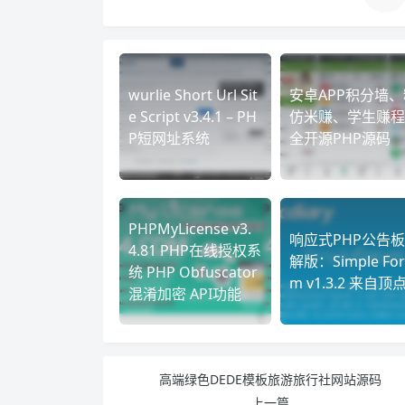
wurlie Short Url Sit
安卓APP积分墙、
e Script v3.4.1 – PH
仿米赚、学生赚程
P短网址系统
全开源PHP源码
PHPMyLicense v3.
响应式PHP公告
4.81 PHP在线授权系
解版：Simple For
统 PHP Obfuscator
m v1.3.2 来自顶
混淆加密 API功能
高端绿色DEDE模板旅游旅行社网站源码
上一篇