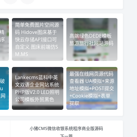
简单免费图片空间源
精
码 Hidove图床基于
高端绿色DEDE模板
序
快云存储API接口可
旅游旅行社网站源码
自定义 图床前端仿S
M.MS
最强在线网页源代码
Lankecms蓝科中英
板破
查看器 UA模拟+来源
文双语企业网站系统
u
地址模拟+POST提交
PHP版V2.0 LED照明
点网
+Cookie模拟+表单
公司模板外贸黑色
提取
小猪CMS微信收银系统程序商业版源码
下一篇