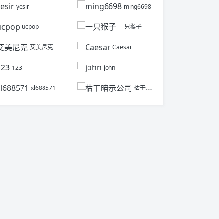
yesir
ming6698
ucpop
一只猴子
艾美尼克
Caesar
123
john
xl688571
枯干暗示公司