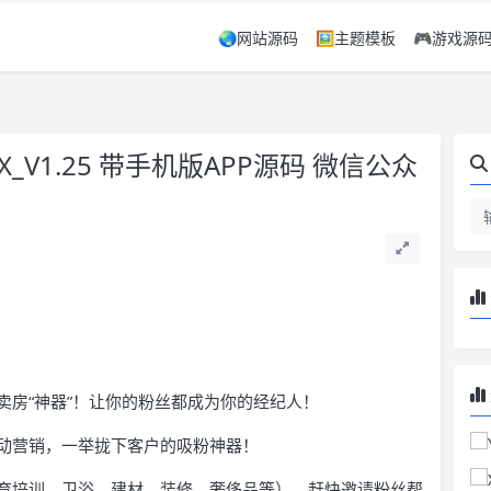
🌏网站源码
🖼️主题模板
🎮游戏源
_V1.25 带手机版APP源码 微信公众
卖房“神器”！让你的粉丝都成为你的经纪人！
动营销，一举拢下客户的吸粉神器！
育培训、卫浴、建材、装修、奢侈品等），赶快邀请粉丝帮