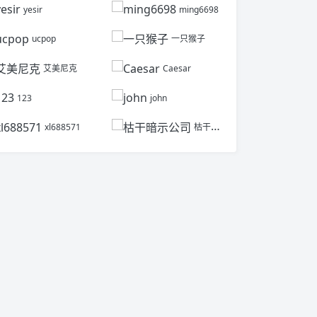
yesir
ming6698
ucpop
一只猴子
艾美尼克
Caesar
123
john
xl688571
枯干暗示公司