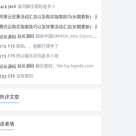
Jack
请问解压密码是多少
阿里云优惠活动汇总以
腾讯云购买指南技巧以
站长源码
锦尚中国E#HFGh_bbs.52jscn.comEYzhibo8
115
密码。，抱歉打错字了
115
所以解压尼玛是多少呢
站长源码
解压密码：file-by-topide.com
233
没有密码
热评文章
读者墙