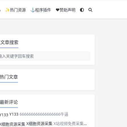
码
✨热门资源
⚓程序插件
❤️赞助声明
文章搜索
热门文章
最新评论
Y133
666666666666666666牛逼
X细胞资源采集
X站视频免费采集，可以适配此CMS，含免费模板。有需要的站长可以看看xxibaozyw.com