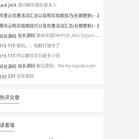
Jack
请问解压密码是多少
阿里云优惠活动汇总以
腾讯云购买指南技巧以
站长源码
锦尚中国E#HFGh_bbs.52jscn.comEYzhibo8
115
密码。，抱歉打错字了
115
所以解压尼玛是多少呢
站长源码
解压密码：file-by-topide.com
233
没有密码
热评文章
读者墙