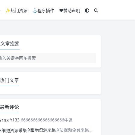
码
✨热门资源
⚓程序插件
❤️赞助声明
文章搜索
热门文章
最新评论
Y133
666666666666666666牛逼
X细胞资源采集
X站视频免费采集，可以适配此CMS，含免费模板。有需要的站长可以看看xxibaozyw.com