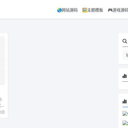
🌏网站源码
🖼️主题模板
🎮游戏源
小
代刷
0日