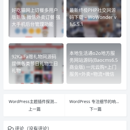
好吃猫网上订餐多用户
最新终极PHP社交网源
版新版 微信外卖订餐 强
码下载 – WoWonder v
大手机后台管理功能
1.5.5.1
本地生活通o2o地方服
92KaiFa赠礼物网源码
务网站源码(Baocms6.5
提供各类节日礼物生日
商业版) 一元云购+上门
礼物
服务+外卖+物流+微信
WordPress主题插件探测器：WordPress Scanner
WordPress 专注细节的响应式博客主题 Kratos
上一篇
下一篇
评论（没有评论）