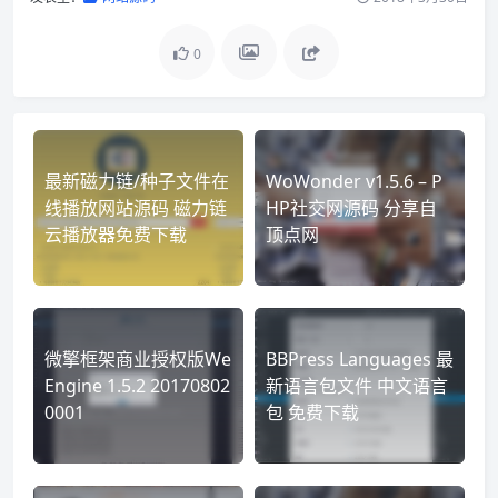
0
最新磁力链/种子文件在
WoWonder v1.5.6 – P
线播放网站源码 磁力链
HP社交网源码 分享自
云播放器免费下载
顶点网
微擎框架商业授权版We
BBPress Languages 最
Engine 1.5.2 20170802
新语言包文件 中文语言
0001
包 免费下载