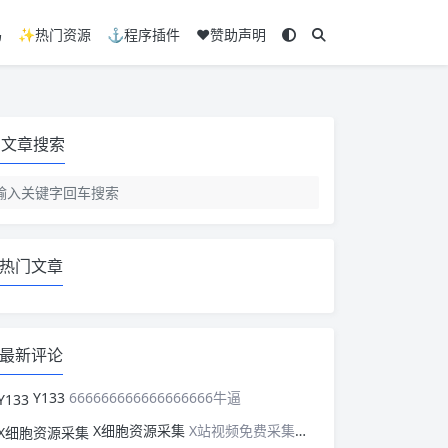
码
✨热门资源
⚓程序插件
❤️赞助声明
文章搜索
热门文章
最新评论
Y133
666666666666666666牛逼
X细胞资源采集
X站视频免费采集，可以适配此CMS，含免费模板。有需要的站长可以看看xxibaozyw.com