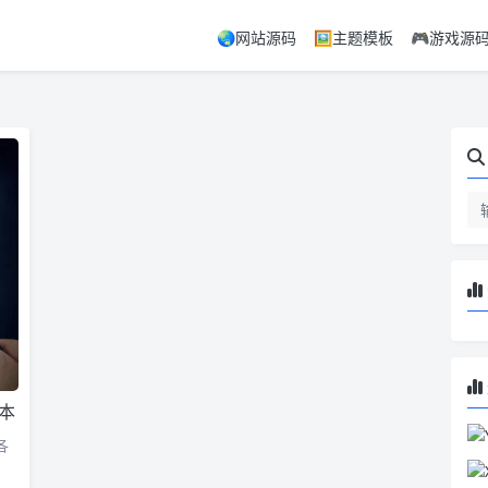
🌏网站源码
🖼️主题模板
🎮游戏源
本
各