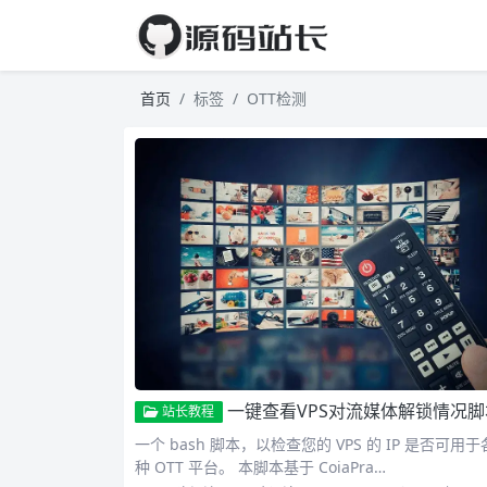
首页
标签
OTT检测
一键查看VPS对流媒体解锁情况脚
站长教程
一个 bash 脚本，以检查您的 VPS 的 IP 是否可用于
种 OTT 平台。 本脚本基于 CoiaPra…