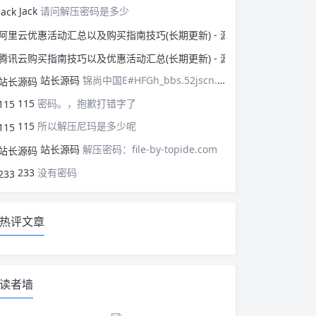
Jack
请问解压密码是多少
阿里云优惠活动汇总以
腾讯云购买指南技巧以
站长源码
锦尚中国E#HFGh_bbs.52jscn.comEYzhibo8
115
密码。，抱歉打错字了
115
所以解压尼玛是多少呢
站长源码
解压密码：file-by-topide.com
233
没有密码
热评文章
读者墙