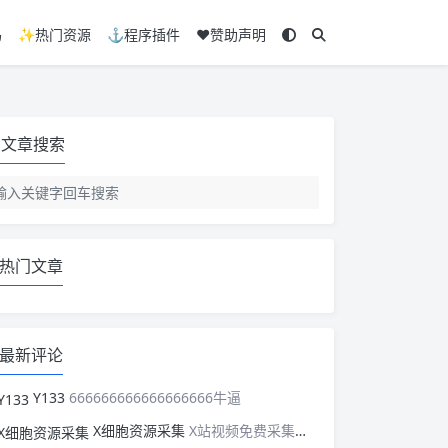
码
✨热门资源
⚓程序插件
❤️赞助声明
文章搜索
热门文章
最新评论
Y133
666666666666666666牛逼
X细胞资源采集
X站视频免费采集，可以适配此CMS，含免费模板。有需要的站长可以看看xxibaozyw.com