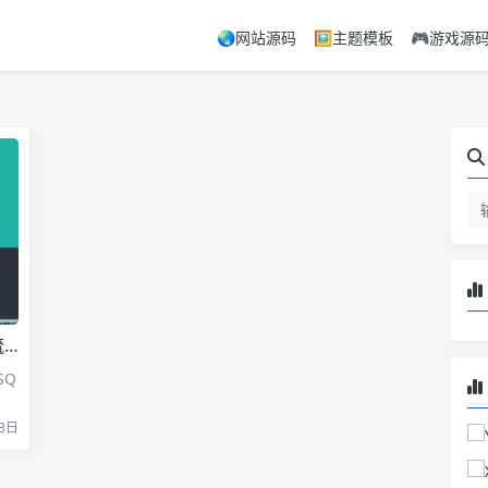
🌏网站源码
🖼️主题模板
🎮游戏源
版
SQ
3日