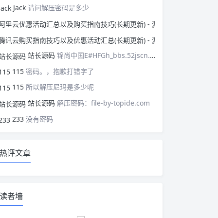
Jack
请问解压密码是多少
阿里云优惠活动汇总以
腾讯云购买指南技巧以
站长源码
锦尚中国E#HFGh_bbs.52jscn.comEYzhibo8
115
密码。，抱歉打错字了
115
所以解压尼玛是多少呢
站长源码
解压密码：file-by-topide.com
233
没有密码
热评文章
读者墙