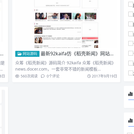
最新92kaifa仿《稻壳新闻》网站模板 帝国CMS版源码 带火车头采集
网站源码
网是
众筹《稻壳新闻》源码简介 92kaifa 众筹《稻壳新闻》
资
news.docer.com，一套非常不错的新闻模板…
8日
560
次阅读
0
个评论
2017年9月19日