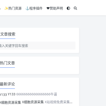
码
✨热门资源
⚓程序插件
❤️赞助声明
文章搜索
热门文章
最新评论
Y133
666666666666666666牛逼
X细胞资源采集
X站视频免费采集，可以适配此CMS，含免费模板。有需要的站长可以看看xxibaozyw.com