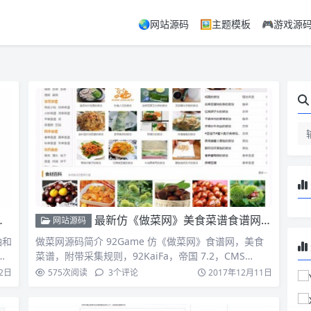
🌏网站源码
🖼️主题模板
🎮游戏源
最新仿《做菜网》美食菜谱食谱网源码 附带采集规则92KaiFa 帝国CMS7.2模板完整源码
网站源码
袖和
做菜网源码简介 92Game 仿《做菜网》食谱网，美食
且
菜谱，附带采集规则，92KaiFa，帝国 7.2，CMS…
2日
575
次阅读
3
个评论
2017年12月11日