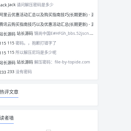
Jack
请问解压密码是多少
阿里云优惠活动汇总以
腾讯云购买指南技巧以
站长源码
锦尚中国E#HFGh_bbs.52jscn.comEYzhibo8
115
密码。，抱歉打错字了
115
所以解压尼玛是多少呢
站长源码
解压密码：file-by-topide.com
233
没有密码
热评文章
读者墙