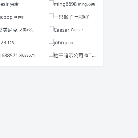
yesir
ming6698
ucpop
一只猴子
艾美尼克
Caesar
123
john
xl688571
枯干暗示公司