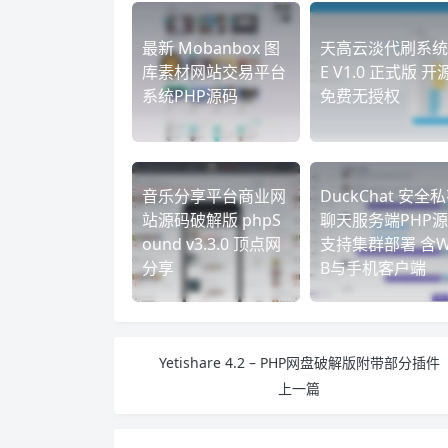
最新 Mobanbox 图
天高云淡代刷系统 
库素材网站交易平台
E V1.0 正式版 开
系统PHP源码
免费无授权
音乐分享平台商业网
DuckChat 安全
站源码破解版 phpS
聊天服务端PHP
ound v3.3.0 顶点网
支持集群部署 含W
分享
B与手机客户端
Yetishare 4.2 – PHP网盘破解版附带部分插件
上一篇