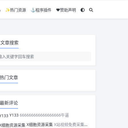
码
✨热门资源
⚓程序插件
❤️赞助声明
文章搜索
热门文章
最新评论
Y133
666666666666666666牛逼
X细胞资源采集
X站视频免费采集，可以适配此CMS，含免费模板。有需要的站长可以看看xxibaozyw.com