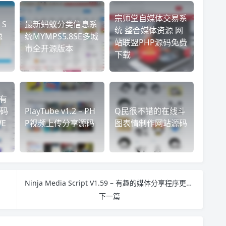
宗师堂自媒体交易系
S
最新蚂蚁分类信息系
统 整合媒体资源 网
源
统MYMPS5.8SE多城
站联盟PHP源码免费
市全开源版本
下载
私有
源码
PlayTube v1.2 – PH
Q民很不错的在线斗
E
P视频上传分享源码
图表情制作网站源码
Ninja Media Script V1.59 – 有趣的媒体分享程序更新版
下一篇