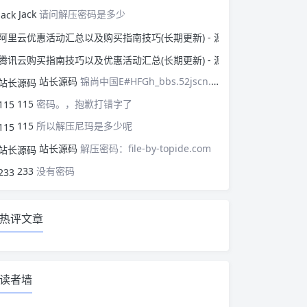
Jack
请问解压密码是多少
阿里云优惠活动汇总以
腾讯云购买指南技巧以
站长源码
锦尚中国E#HFGh_bbs.52jscn.comEYzhibo8
115
密码。，抱歉打错字了
115
所以解压尼玛是多少呢
站长源码
解压密码：file-by-topide.com
233
没有密码
热评文章
读者墙