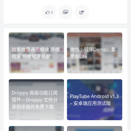
0
微擎微赞通用模块 脐橙
微信小程序Demo：集
租赁 脐橙租赁商家
思会Lite
Droppy 高级功能订阅
PlayTube Android v1.3
插件 – Droppy 文件分
– 安卓端应用测试版
享程序插件免费下载