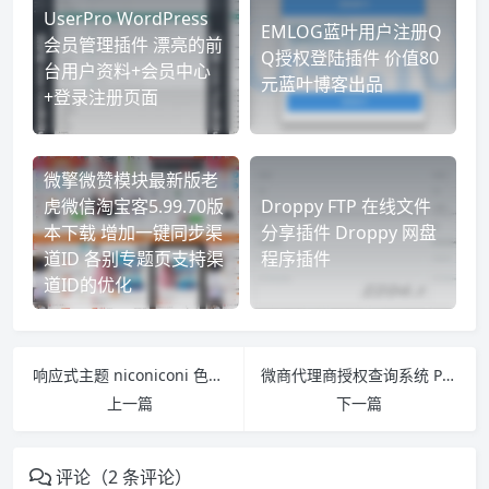
UserPro WordPress
EMLOG蓝叶用户注册Q
会员管理插件 漂亮的前
Q授权登陆插件 价值80
台用户资料+会员中心
元蓝叶博客出品
+登录注册页面
微擎微赞模块最新版老
虎微信淘宝客5.99.70版
Droppy FTP 在线文件
本下载 增加一键同步渠
分享插件 Droppy 网盘
道ID 各别专题页支持渠
程序插件
道ID的优化
响应式主题 niconiconi 色彩清新的单栏 WordPress 时光轴风格主题
微商代理商授权查询系统 PC+自适应手机版 做微商必备的工具
上一篇
下一篇
评论（2 条评论）