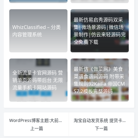
最新仿易启秀源码双采
WhizClassified – 分类
集|微场景源码|微信场
内容管理系统
景制作|仿云来轻源码完
全免费下载
最新仿《做菜网》美食
全新流量卡官网源码 营
菜谱食谱网源码 附带采
销单页源码带后台 无限
集规则92KaiFa 帝国CM
流量手机卡网站源码
S7.2模板完整源码
WordPress博客主题:大前端DUX主题1.2版本分享 取消加密授权
淘宝自动发货系统 提货卡密发货淘宝 API接口 2015修订版
上一篇
下一篇