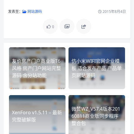
发表至：
网站源码
2015年8月4日
0
友价房产门户商业版T6
仿小米WIFI官网企业模
风格 房产门户网站完整
板 适合发布产品 产品单
源码 含分站功能
页网站源码
微赞WZ_V57.4版本201
XenForo v1.5.11 – 最新
60811商业版同步程序
完整破解版
整合包