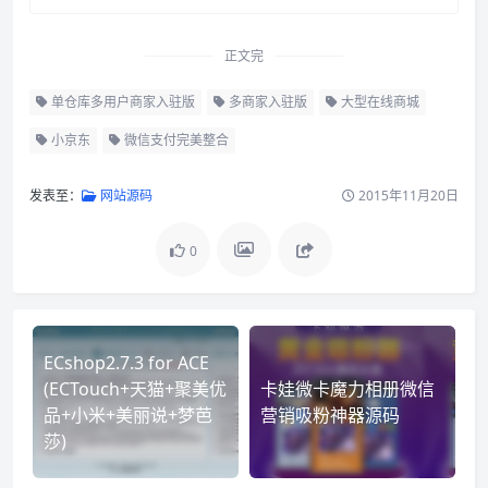
正文完
单仓库多用户商家入驻版
多商家入驻版
大型在线商城
小京东
微信支付完美整合
发表至：
网站源码
2015年11月20日
0
ECshop2.7.3 for ACE
(ECTouch+天猫+聚美优
卡娃微卡魔力相册微信
品+小米+美丽说+梦芭
营销吸粉神器源码
莎)