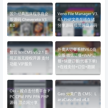
国外经典图床程序商业
Veno File Manager V3.
版源码 Chevereto V3.
4.5 PHP文件在线存储
8.0
分享源码 极简网盘源码
外卖人订餐系统V6.0商
智云 MKCMS v5.2.1 影
业版 微信订餐+WAP订
院正版无授权开源 支付
餐+快捷订餐(代客下单)
功能 VIP服务
+在线支付+订位+跑腿
Oki – 按点击付费平台 P
Geo 分类广告 CMS：L
PC CPM PPV PPA PHP
araClassified v4.8
源码 顶点网分享