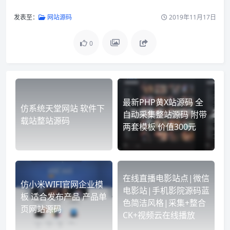
发表至：
网站源码
2019年11月17日
0
最新PHP黄X站源码 全
仿系统天堂网站 软件下
自动采集整站源码 附带
载站整站源码
两套模板 价值300元
在线直播电影站点|微信
仿小米WIFI官网企业模
电影站|手机影院源码蓝
板 适合发布产品 产品单
色简洁风格|采集+整合
页网站源码
CK+视频云在线播放