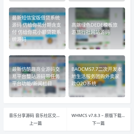
最新短信宝版借贷系统
源码 仿给你花分期含支
高端绿色DEDE模板旅
付 仿给你花小额贷款系
游旅行社网站源码
统源码
最新仿酷趣商业源码交
BAOCMS7.7二次开发本
易平台整站源码带任务
地生活服务团购外卖家
平台功能/新闻栏目
政O2O系统
音乐分享源码 音乐社区交流网站源码 手机自适应原创音乐上传网站源码
WHMCS v7.8.3 – 原版下载及开心版授权安装
上一篇
下一篇