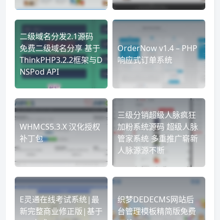
二级域名分发2.1源码
免费二级域名分享 基于
OrderNow v1.4 – PHP
ThinkPHP3.2.2框架与D
响应式订单系统
NSPod API
三级分销超级人脉疯狂
WHMCS5.3.X 汉化授权
加粉系统源码 超级人脉
补丁包
管家系统 多重推广崭新
人脉源源不断
E灵通在线考试系统|最
织梦DEDECMS网站后
新完整商业修正版|基于
台管理模板精简版免费