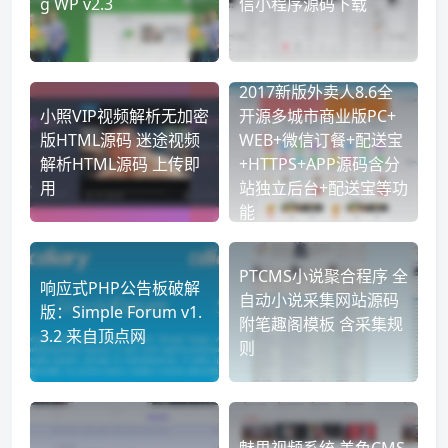
g WP v2.3
信小程序源码下载
2017新版外卖人8.6全
小照VIP视频解析无加密
开源多城市商业版PC+
版HTML源码 迷途视频
WEB+微信订餐+配送宝
解析HTML源码 上传即
+HTTPS+APP源码含分
用
站独立后台+配送宝等功
能
PTCMS小说聚合程序 全
响应式PHP公告板破解
自动小说采集网站源码
版：Simple Forum v1.
附笔趣阁模板 含采集规
3.2 来自顶点网
则