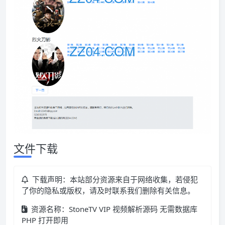
文件下载
下载声明：本站部分资源来自于网络收集，若侵犯
了你的隐私或版权，请及时联系我们删除有关信息。
资源名称：StoneTV VIP 视频解析源码 无需数据库
PHP 打开即用