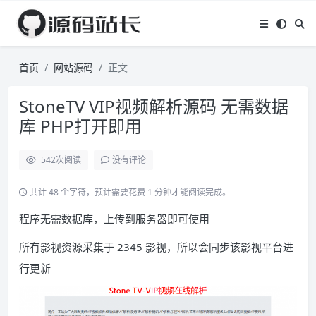
首页
网站源码
正文
StoneTV VIP视频解析源码 无需数据
库 PHP打开即用
542
次阅读
没有评论
共计 48 个字符，预计需要花费 1 分钟才能阅读完成。
程序无需数据库，上传到服务器即可使用
所有影视资源采集于 2345 影视，所以会同步该影视平台进
行更新