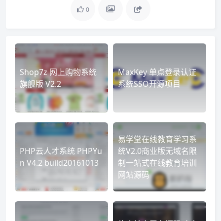
0
Shop7z 网上购物系统
MaxKey 单点登录认证
旗舰版 V2.2
系统SSO开源项目
易学堂在线教育学习系
PHP云人才系统 PHPYu
统V2.0商业版无域名限
n V4.2 build20161013
制一站式在线教育培训
网站源码