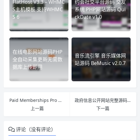
FlatHost V3.3 – WHMC
约会社交平台源码 交友
S主机模板 支持WHMC
系统 PHP网站源码 Qui
S 6
ckDate v1.0
在线电影网站源码PHP
音乐流引擎 音乐媒体网
全自动采集更新无需数
站源码 BeMusic v2.0.7
据库上传即用
Paid Memberships Pro WordPress 会员管理插件
政府信息公开网站完整源码免费下载|红色风格织梦模板
上一篇
下一篇
评论（没有评论）