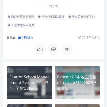
正文完
游戏代练网站源码
王者代练网站模板
王者荣耀代练平台
王者荣耀接单网页
发表至：
网站源码
2019年1月1日
0
Ekattor School Manag
Baocms7.0本地生活通
ement System Pro V3.
o2o上门服务20160703
4 – 学校管理系统
商业版