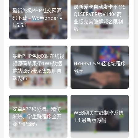
最新爱卡自动发卡平台S
最新终极PHP社交网源
QLSERVER版V1404商
码下载 – WoWonder v
业版完美破解域名限制
1.5.5.1
版
最新PHP色网X站在线视
频源码苹果带1W+数据
HYBBS1.5.9 轻论坛程序
整站源码带采集规则自
分享
动发布
安卓APP积分墙、精仿
WEB网页在线制作系统
米赚、学生赚程序全开
1.4 最新版源码
源PHP源码