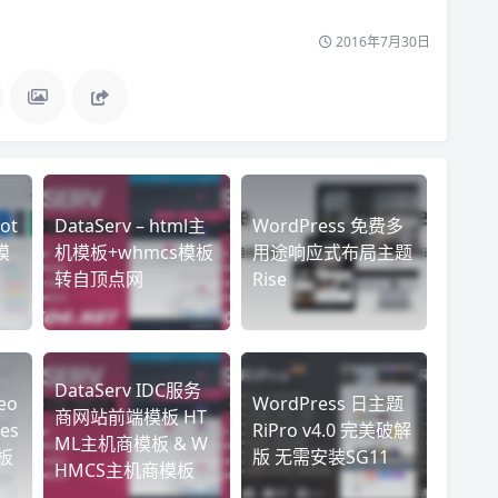
2016年7月30日
oot
DataServ – html主
WordPress 免费多
模
机模板+whmcs模板
用途响应式布局主题
转自顶点网
Rise
DataServ IDC服务
eo
WordPress 日主题
商网站前端模板 HT
es
RiPro v4.0 完美破解
ML主机商模板 & W
板
版 无需安装SG11
HMCS主机商模板