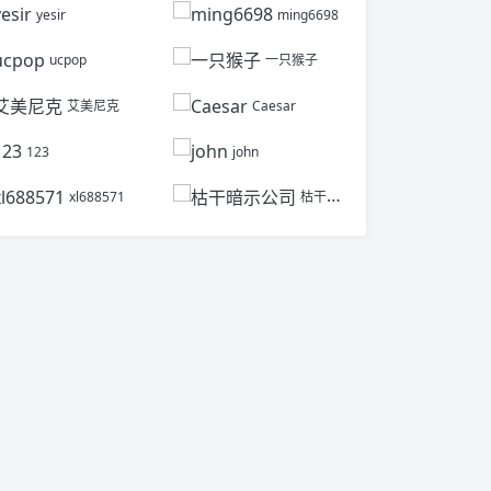
yesir
ming6698
ucpop
一只猴子
艾美尼克
Caesar
123
john
xl688571
枯干暗示公司