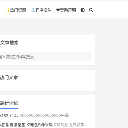
码
✨热门资源
⚓程序插件
❤️赞助声明
文章搜索
热门文章
最新评论
Y133
666666666666666666牛逼
X细胞资源采集
X站视频免费采集，可以适配此CMS，含免费模板。有需要的站长可以看看xxibaozyw.com