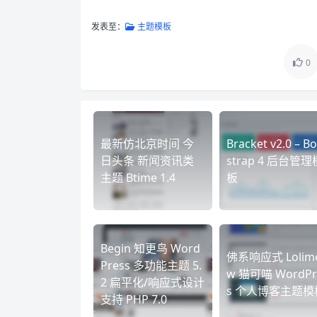
发表至：
主题模板
0
最新仿北京时间 今
Bracket v2.0 – B
日头条 新闻资讯类
strap 4 后台管理
主题 Btime 1.4
板
Begin 知更鸟 Word
佛系响应式 Lolim
Press 多功能主题 5.
w 猫可喵 WordPr
2 扁平化/响应式设计
s 个人博客主题模
支持 PHP 7.0