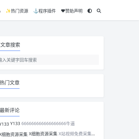
码
✨热门资源
⚓程序插件
❤️赞助声明
文章搜索
热门文章
最新评论
Y133
666666666666666666牛逼
X细胞资源采集
X站视频免费采集，可以适配此CMS，含免费模板。有需要的站长可以看看xxibaozyw.com