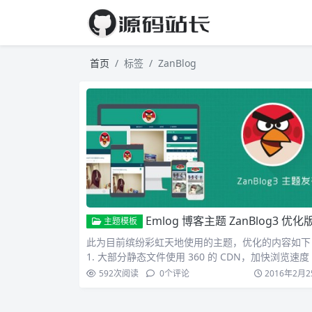
首页
标签
ZanBlog
Emlog 博客主题 ZanBlog3 优化
主题模板
此为目前缤纷彩虹天地使用的主题，优化的内容如下
1. 大部分静态文件使用 360 的 CDN，加快浏览速度
592
次阅读
0
个评论
2016年2月2