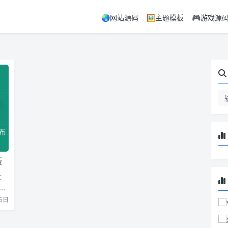
🌏网站源码
🖼️主题模板
🎮游戏源
版
：
 …
5日