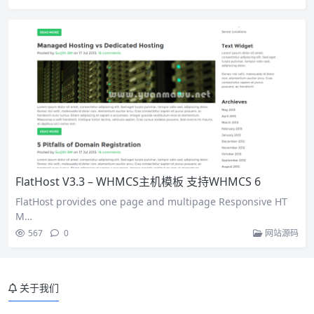
FlatHost V3.3 – WHMCS主机模板 支持WHMCS 6
FlatHost provides one page and multipage Responsive HT
M…
567
0
网站源码
关于我们