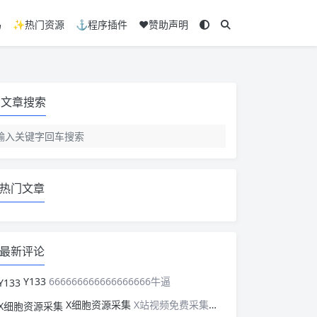
码
✨热门资源
⚓程序插件
❤️赞助声明
文章搜索
热门文章
最新评论
Y133
666666666666666666牛逼
X细胞资源采集
X站视频免费采集，可以适配此CMS，含免费模板。有需要的站长可以看看xxibaozyw.com