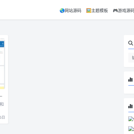
🌏网站源码
🖼️主题模板
🎮游戏源
户和
6日