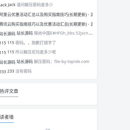
Jack
请问解压密码是多少
阿里云优惠活动汇总以
腾讯云购买指南技巧以
站长源码
锦尚中国E#HFGh_bbs.52jscn.comEYzhibo8
115
密码。，抱歉打错字了
115
所以解压尼玛是多少呢
站长源码
解压密码：file-by-topide.com
233
没有密码
热评文章
读者墙