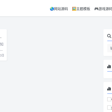
🌏网站源码
🖼️主题模板
🎮游戏源
际知
…
0日