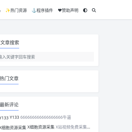
码
✨热门资源
⚓程序插件
❤️赞助声明
文章搜索
热门文章
最新评论
Y133
666666666666666666牛逼
X细胞资源采集
X站视频免费采集，可以适配此CMS，含免费模板。有需要的站长可以看看xxibaozyw.com