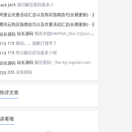
Jack
请问解压密码是多少
阿里云优惠活动汇总以
腾讯云购买指南技巧以
站长源码
锦尚中国E#HFGh_bbs.52jscn.comEYzhibo8
115
密码。，抱歉打错字了
115
所以解压尼玛是多少呢
站长源码
解压密码：file-by-topide.com
233
没有密码
热评文章
读者墙