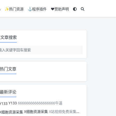
码
✨热门资源
⚓程序插件
❤️赞助声明
文章搜索
热门文章
最新评论
Y133
666666666666666666牛逼
X细胞资源采集
X站视频免费采集，可以适配此CMS，含免费模板。有需要的站长可以看看xxibaozyw.com