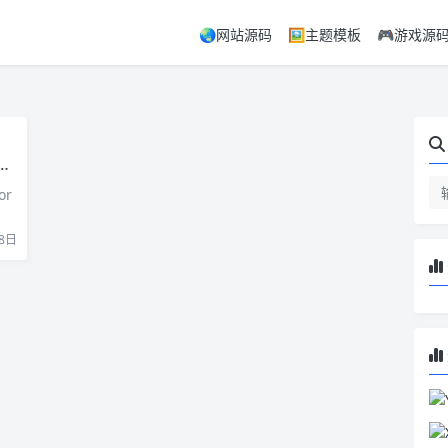
🌏网站源码
🖼️主题模板
🎮游戏源
or
8日