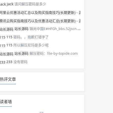
Jack
请问解压密码是多少
阿里云优惠活动汇总以
腾讯云购买指南技巧以
站长源码
锦尚中国E#HFGh_bbs.52jscn.comEYzhibo8
115
密码。，抱歉打错字了
115
所以解压尼玛是多少呢
站长源码
解压密码：file-by-topide.com
233
没有密码
热评文章
读者墙