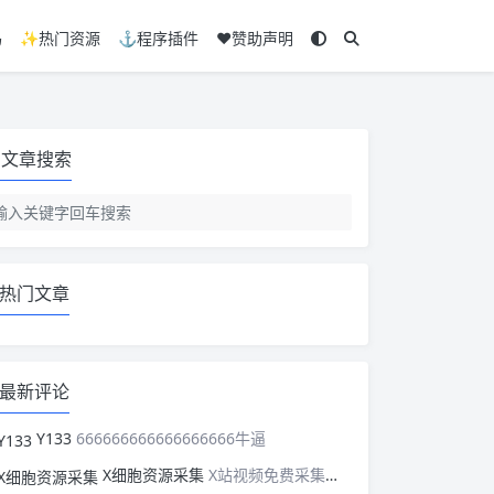
码
✨热门资源
⚓程序插件
❤️赞助声明
文章搜索
热门文章
最新评论
Y133
666666666666666666牛逼
X细胞资源采集
X站视频免费采集，可以适配此CMS，含免费模板。有需要的站长可以看看xxibaozyw.com