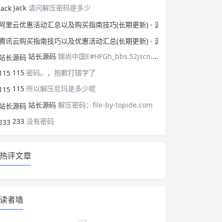
Jack
请问解压密码是多少
阿里云优惠活动汇总以
腾讯云购买指南技巧以
站长源码
锦尚中国E#HFGh_bbs.52jscn.comEYzhibo8
115
密码。，抱歉打错字了
115
所以解压尼玛是多少呢
站长源码
解压密码：file-by-topide.com
233
没有密码
热评文章
读者墙