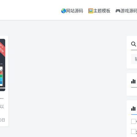
🌏网站源码
🖼️主题模板
🎮游戏源
可以
0日