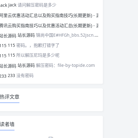
Jack
请问解压密码是多少
阿里云优惠活动汇总以
腾讯云购买指南技巧以
站长源码
锦尚中国E#HFGh_bbs.52jscn.comEYzhibo8
115
密码。，抱歉打错字了
115
所以解压尼玛是多少呢
站长源码
解压密码：file-by-topide.com
233
没有密码
热评文章
读者墙