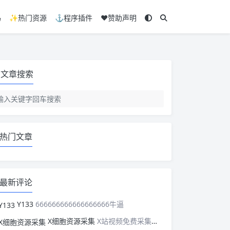
码
✨热门资源
⚓程序插件
❤️赞助声明
文章搜索
热门文章
最新评论
Y133
666666666666666666牛逼
X细胞资源采集
X站视频免费采集，可以适配此CMS，含免费模板。有需要的站长可以看看xxibaozyw.com