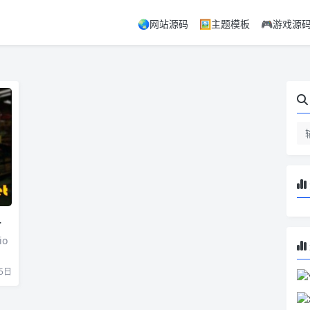
🌏网站源码
🖼️主题模板
🎮游戏源
io
5日