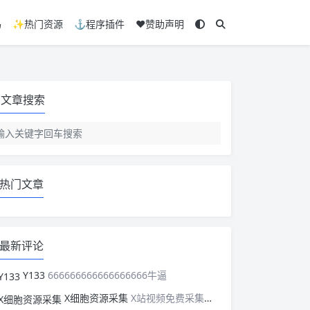
码
✨热门资源
⚓程序插件
❤️赞助声明
文章搜索
热门文章
最新评论
Y133
666666666666666666牛逼
X细胞资源采集
X站视频免费采集，可以适配此CMS，含免费模板。有需要的站长可以看看xxibaozyw.com