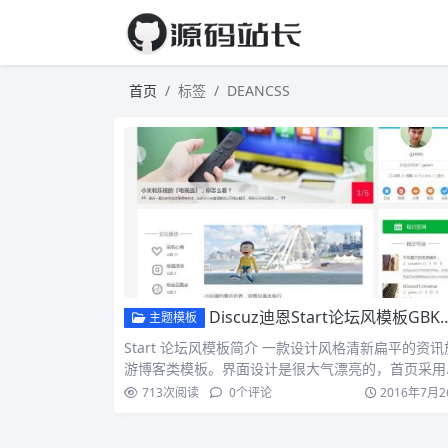
首页
标签
DEANCSS
Discuz迪恩Start论坛风模板GBK商业版
主题模板
Start 论坛风模板简介 一款设计风格清新扁平的资讯
游博客类模板。界面设计是很大气漂亮的，首页采用
三栏式…
713
次阅读
0
个评论
2016年7月2