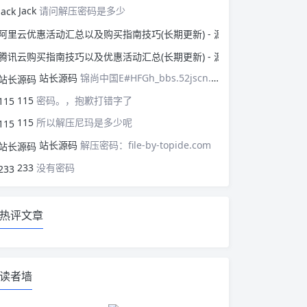
Jack
请问解压密码是多少
阿里云优惠活动汇总以
腾讯云购买指南技巧以
站长源码
锦尚中国E#HFGh_bbs.52jscn.comEYzhibo8
115
密码。，抱歉打错字了
115
所以解压尼玛是多少呢
站长源码
解压密码：file-by-topide.com
233
没有密码
热评文章
读者墙