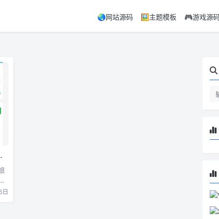
🌏网站源码
🖼️主题模板
🎮游戏源
旅
的
6日