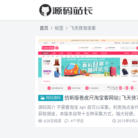
首页
标签
飞天侠淘宝客
仿新版卷皮尺淘宝客网站|飞天侠7.0淘宝客|15种采集方式让你轻松拥有海量数据+手机
网站源码
源码简介 不需要淘宝 api 就可以采集，利用淘点金
获取佣金，本版本自带十五种采集方式，强大轻便，
常实用…
629
次阅读
4
个评论
2015年9月2