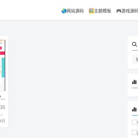
🌏网站源码
🖼️主题模板
🎮游戏源
版
代码
非
4日