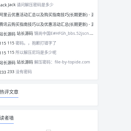
Jack
请问解压密码是多少
阿里云优惠活动汇总以
腾讯云购买指南技巧以
站长源码
锦尚中国E#HFGh_bbs.52jscn.comEYzhibo8
115
密码。，抱歉打错字了
115
所以解压尼玛是多少呢
站长源码
解压密码：file-by-topide.com
233
没有密码
热评文章
读者墙