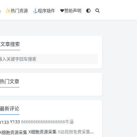
码
✨热门资源
⚓程序插件
❤️赞助声明
文章搜索
热门文章
最新评论
Y133
666666666666666666牛逼
X细胞资源采集
X站视频免费采集，可以适配此CMS，含免费模板。有需要的站长可以看看xxibaozyw.com