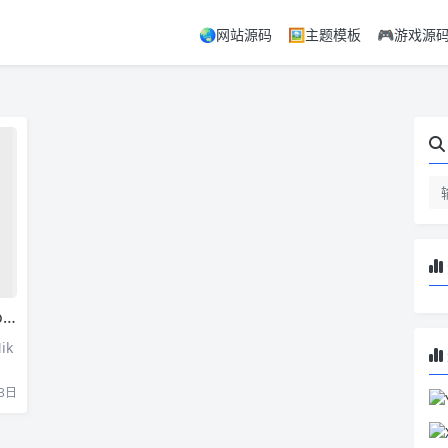
🌏网站源码
🖼️主题模板
🎮游戏源
载
ik
3日