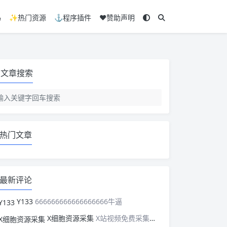
码
✨热门资源
⚓程序插件
❤️赞助声明
文章搜索
热门文章
最新评论
Y133
666666666666666666牛逼
X细胞资源采集
X站视频免费采集，可以适配此CMS，含免费模板。有需要的站长可以看看xxibaozyw.com