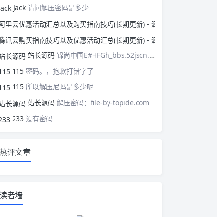
Jack
请问解压密码是多少
阿里云优惠活动汇总以
腾讯云购买指南技巧以
站长源码
锦尚中国E#HFGh_bbs.52jscn.comEYzhibo8
115
密码。，抱歉打错字了
115
所以解压尼玛是多少呢
站长源码
解压密码：file-by-topide.com
233
没有密码
热评文章
读者墙