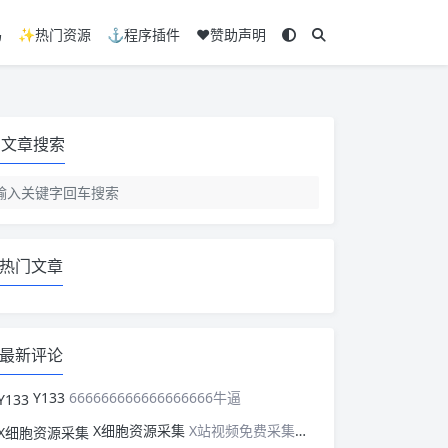
码
✨热门资源
⚓程序插件
❤️赞助声明
文章搜索
热门文章
最新评论
Y133
666666666666666666牛逼
X细胞资源采集
X站视频免费采集，可以适配此CMS，含免费模板。有需要的站长可以看看xxibaozyw.com