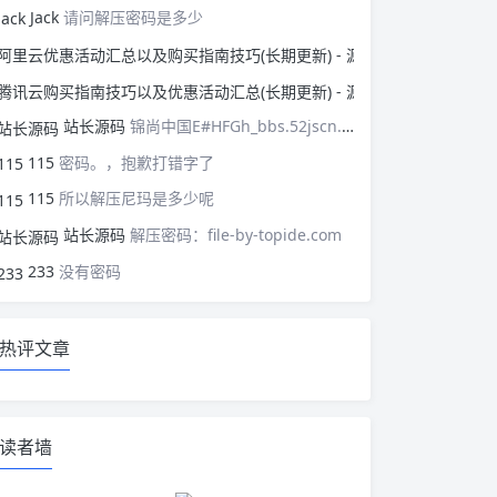
Jack
请问解压密码是多少
阿里云优惠活动汇总以
腾讯云购买指南技巧以
站长源码
锦尚中国E#HFGh_bbs.52jscn.comEYzhibo8
115
密码。，抱歉打错字了
115
所以解压尼玛是多少呢
站长源码
解压密码：file-by-topide.com
233
没有密码
热评文章
读者墙