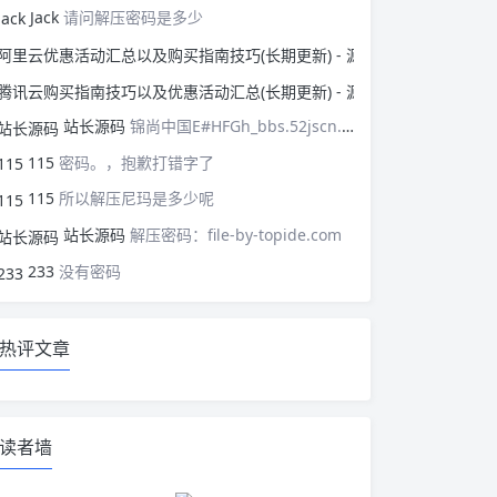
Jack
请问解压密码是多少
阿里云优惠活动汇总以
腾讯云购买指南技巧以
站长源码
锦尚中国E#HFGh_bbs.52jscn.comEYzhibo8
115
密码。，抱歉打错字了
115
所以解压尼玛是多少呢
站长源码
解压密码：file-by-topide.com
233
没有密码
热评文章
读者墙