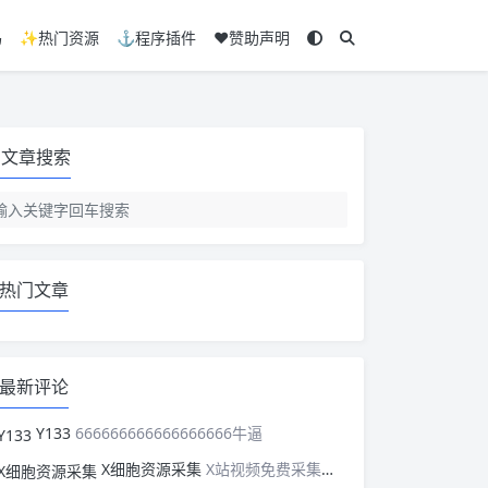
码
✨热门资源
⚓程序插件
❤️赞助声明
文章搜索
热门文章
最新评论
Y133
666666666666666666牛逼
X细胞资源采集
X站视频免费采集，可以适配此CMS，含免费模板。有需要的站长可以看看xxibaozyw.com