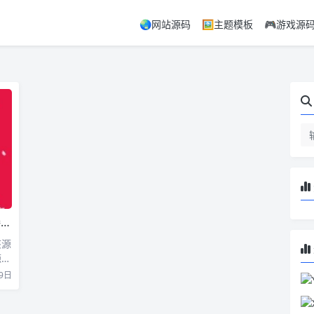
🌏网站源码
🖼️主题模板
🎮游戏源
码
该源
源码
9日