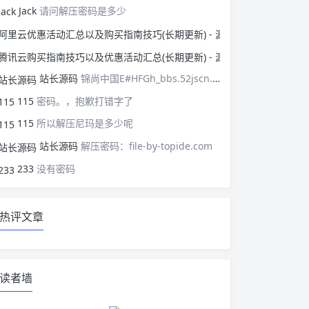
Jack
请问解压密码是多少
阿里云优惠活动汇总以
腾讯云购买指南技巧以
站长源码
锦尚中国E#HFGh_bbs.52jscn.comEYzhibo8
115
密码。，抱歉打错字了
115
所以解压尼玛是多少呢
站长源码
解压密码：file-by-topide.com
233
没有密码
热评文章
读者墙