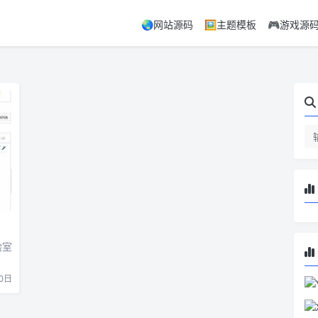
🌏网站源码
🖼️主题模板
🎮游戏源
验室
0日