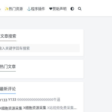
码
✨热门资源
⚓程序插件
❤️赞助声明
文章搜索
热门文章
最新评论
Y133
666666666666666666牛逼
X细胞资源采集
X站视频免费采集，可以适配此CMS，含免费模板。有需要的站长可以看看xxibaozyw.com