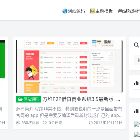
🌏网站源码
🖼️主题模板
🎮游戏源
方维P2P借贷商业系统3.5最新版+红/蓝两套模板+手机触屏版+官方APP
网站源码
前
源码简介 程序非常不错，特别要说明的一点是里面带有
官网的 app 但是需要反编译后重新封装成自己的 app
才…
9日
530
次阅读
0
个评论
2015年10月21日