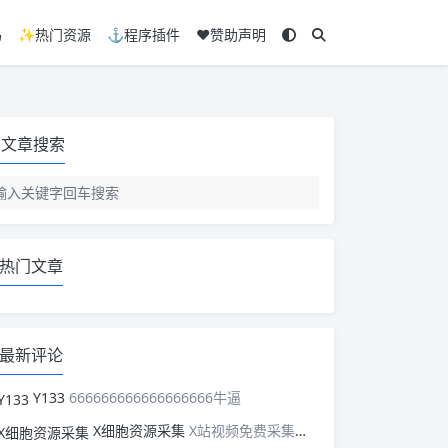
码
✨热门资源
⚓程序插件
❤️赞助声明
文章搜索
热门文章
最新评论
Y133
666666666666666666牛逼
X细胞资源采集
X站视频免费采集，可以适配此CMS，含免费模板。有需要的站长可以看看xxibaozyw.com