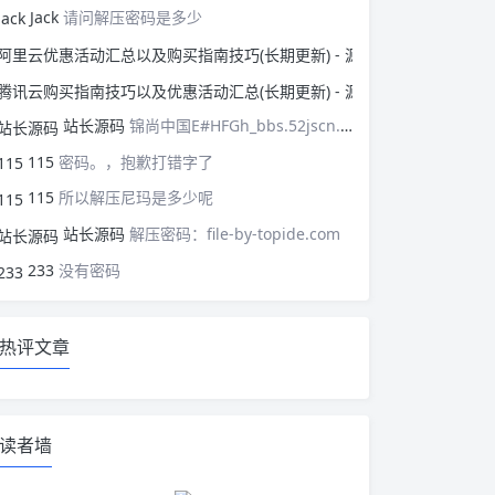
Jack
请问解压密码是多少
阿里云优惠活动汇总以
腾讯云购买指南技巧以
站长源码
锦尚中国E#HFGh_bbs.52jscn.comEYzhibo8
115
密码。，抱歉打错字了
115
所以解压尼玛是多少呢
站长源码
解压密码：file-by-topide.com
233
没有密码
热评文章
读者墙