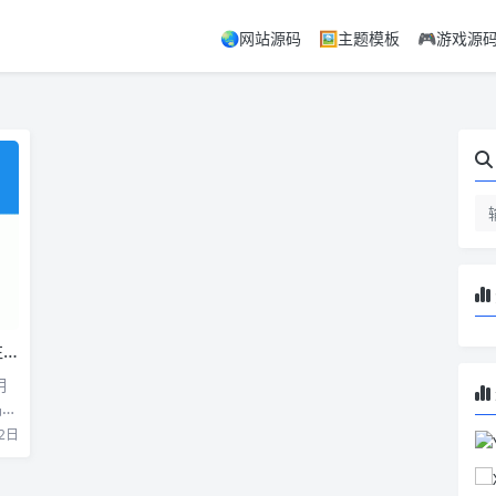
🌏网站源码
🖼️主题模板
🎮游戏源
享
明
品、
2日