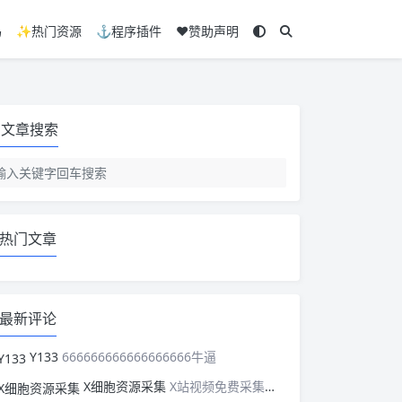
码
✨热门资源
⚓程序插件
❤️赞助声明
文章搜索
热门文章
最新评论
Y133
666666666666666666牛逼
X细胞资源采集
X站视频免费采集，可以适配此CMS，含免费模板。有需要的站长可以看看xxibaozyw.com