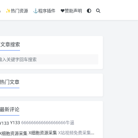
码
✨热门资源
⚓程序插件
❤️赞助声明
文章搜索
热门文章
最新评论
Y133
666666666666666666牛逼
X细胞资源采集
X站视频免费采集，可以适配此CMS，含免费模板。有需要的站长可以看看xxibaozyw.com