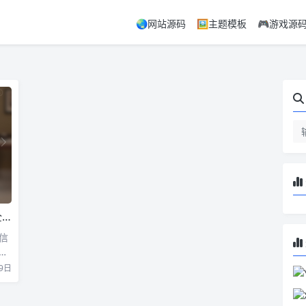
🌏网站源码
🖼️主题模板
🎮游戏源
码
信
可
9日