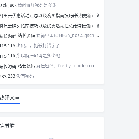
Jack
请问解压密码是多少
阿里云优惠活动汇总以
腾讯云购买指南技巧以
站长源码
锦尚中国E#HFGh_bbs.52jscn.comEYzhibo8
115
密码。，抱歉打错字了
115
所以解压尼玛是多少呢
站长源码
解压密码：file-by-topide.com
233
没有密码
热评文章
读者墙