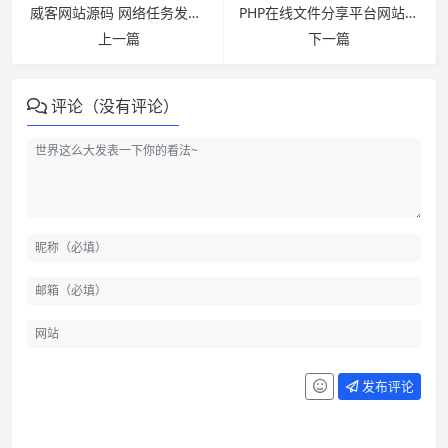
威客网站源码 网络任务发布程序 PHP威客网源码 Freelance Manager v3.0
PHP在线文件分享平台网站源码 外链网站源码 zFiles
上一篇
下一篇
评论（没有评论）
发布评论