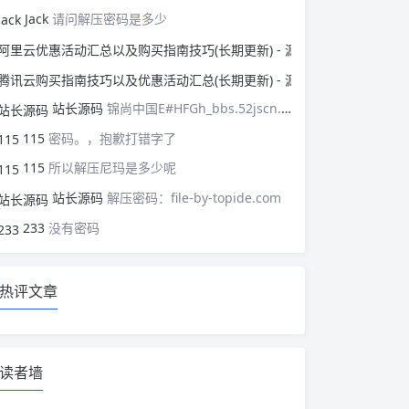
Jack
请问解压密码是多少
阿里云优惠活动汇总以
腾讯云购买指南技巧以
站长源码
锦尚中国E#HFGh_bbs.52jscn.comEYzhibo8
115
密码。，抱歉打错字了
115
所以解压尼玛是多少呢
站长源码
解压密码：file-by-topide.com
233
没有密码
热评文章
读者墙