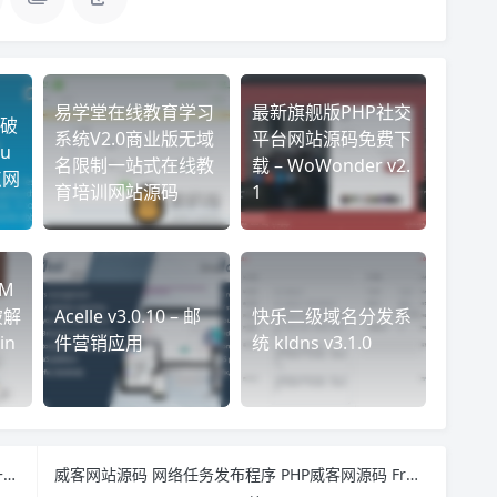
易学堂在线教育学习
最新旗舰版PHP社交
板破
系统V2.0商业版无域
平台网站源码免费下
u
名限制一站式在线教
载 – WoWonder v2.
点网
育培训网站源码
1
M
破解
Acelle v3.0.10 – 邮
快乐二级域名分发系
in
件营销应用
统 kldns v3.1.0
最强在线网页源代码查看器 UA模拟+来源地址模拟+POST提交+Cookie模拟+表单提取
威客网站源码 网络任务发布程序 PHP威客网源码 Freelance Manager v3.0