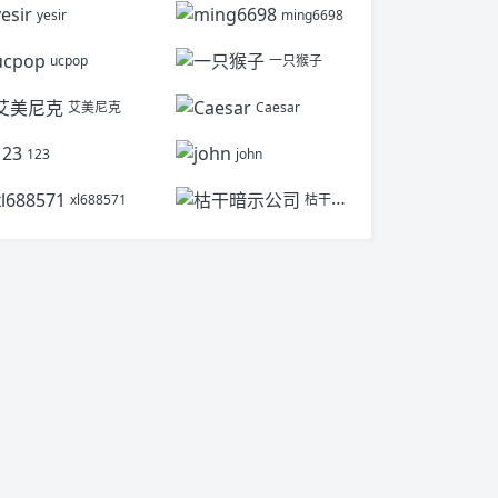
yesir
ming6698
ucpop
一只猴子
艾美尼克
Caesar
123
john
xl688571
枯干暗示公司