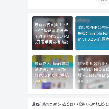
最新云豹直播ThikP
响应式PHP公告
HP直播系统源码 基
解版：Simple For
于PHP+MYSQL+FM
m v1.3.2 来自顶
S开发手机直播功能
最新成人用品商城网
俄罗斯知名商业 C
站源码分享 带微信
S系统 UTF8英文
分销/支付功能/手机
版 – DataLife Eng
WAP端
e v.12.1