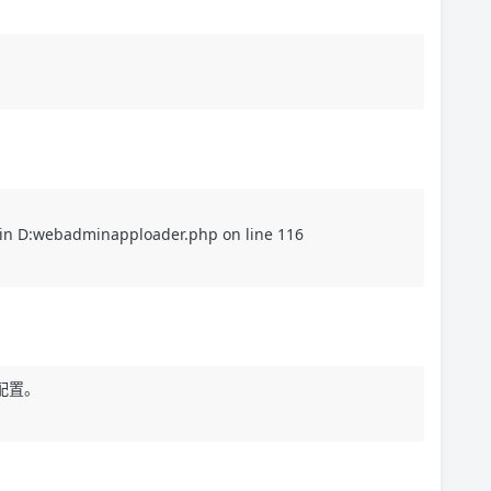
！
[‘ in D:webadminapploader.php on line 116
配置。