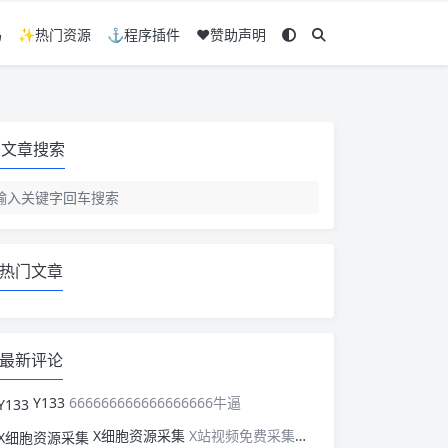
码
✨热门资源
⚓程序插件
❤️赞助声明
文章搜索
热门文章
最新评论
Y133
666666666666666666牛逼
X细胞资源采集
X站视频免费采集，可以适配此CMS，含免费模板。有需要的站长可以看看xxibaozyw.com