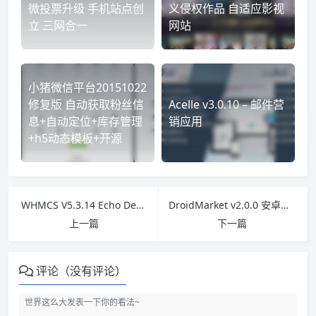
微投票升级 手机站点创
义侵权作品 自适应影视
立 三网合一
网站
小猪微信平台20151022
修复版 自动获取粉丝信
Acelle v3.0.10 – 邮件营
息+自动定位+库存管理
销应用
+h5动态模板+开源
WHMCS V5.3.14 Echo Decoded 全解码破解版 无需Ioncube 实测可用
DroidMarket v2.0.0 安卓市场源码 附带WEB后台管理 商业版安卓商城源码
上一篇
下一篇
评论（没有评论）