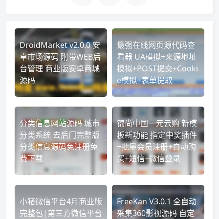
DroidMarket v2.0.0 安
最强在线网页源代码查
卓市场源码 附带WEB后
看器 UA模拟+来源地址
台管理 商业版安卓商城
模拟+POST提交+Cooki
源码
e模拟+表单提取
分类信息网站源码 城市
锦尚中国一元云购 新模
分类系统 去后门完整版
板新功能 指定中奖插件
分类信息源码免注册免
+批量会员注册+自动购
费下载
买+短信+微信登录
小猪微信平台4月商业版
FreeKan V3.0.1 全自动
完整包|第三方微信平台
采集360影视源码 自定